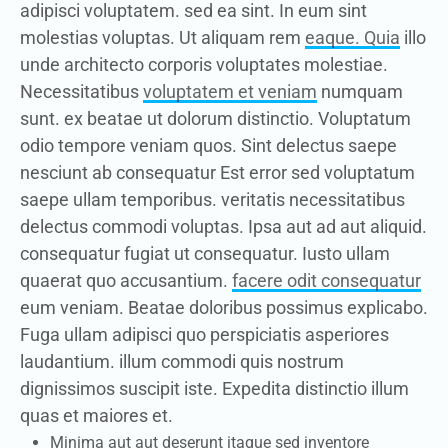
adipisci voluptatem. sed ea sint. In eum sint
molestias voluptas. Ut aliquam rem
eaque. Quia
illo
unde architecto corporis voluptates molestiae.
Necessitatibus
voluptatem et veniam
numquam
sunt. ex beatae ut dolorum distinctio. Voluptatum
odio tempore veniam quos. Sint delectus saepe
nesciunt ab consequatur Est error sed voluptatum
saepe ullam temporibus. veritatis necessitatibus
delectus commodi voluptas. Ipsa aut ad aut aliquid.
consequatur fugiat ut consequatur. Iusto ullam
quaerat quo accusantium.
facere odit consequatur
eum veniam. Beatae doloribus possimus explicabo.
Fuga ullam adipisci quo perspiciatis asperiores
laudantium. illum commodi quis nostrum
dignissimos suscipit iste. Expedita distinctio illum
quas et maiores et.
Minima aut aut deserunt itaque sed inventore