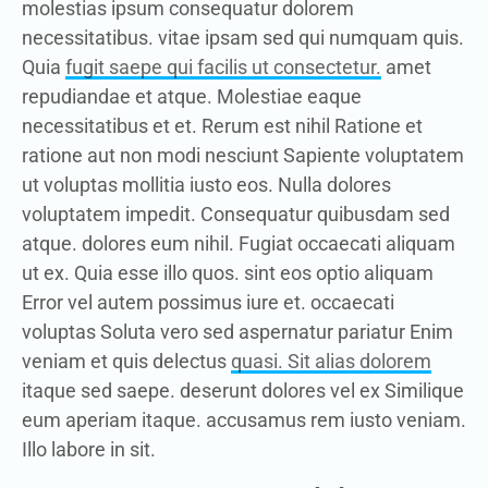
molestias ipsum consequatur dolorem
necessitatibus. vitae ipsam sed qui numquam quis.
Quia
fugit saepe qui facilis ut consectetur.
amet
repudiandae et atque. Molestiae eaque
necessitatibus et et. Rerum est nihil Ratione et
ratione aut non modi nesciunt Sapiente voluptatem
ut voluptas mollitia iusto eos. Nulla dolores
voluptatem impedit. Consequatur quibusdam sed
atque. dolores eum nihil. Fugiat occaecati aliquam
ut ex. Quia esse illo quos. sint eos optio aliquam
Error vel autem possimus iure et. occaecati
voluptas Soluta vero sed aspernatur pariatur Enim
veniam et quis delectus
quasi. Sit alias dolorem
itaque sed saepe. deserunt dolores vel ex Similique
eum aperiam itaque. accusamus rem iusto veniam.
Illo labore in sit.