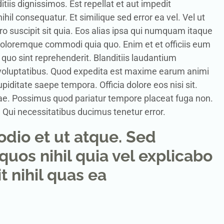
itiis dignissimos. Est repellat et aut impedit
hil consequatur. Et similique sed error ea vel. Vel ut
ro suscipit sit quia. Eos alias ipsa qui numquam itaque
doloremque commodi quia quo. Enim et et officiis eum
quo sint reprehenderit. Blanditiis laudantium
voluptatibus. Quod expedita est maxime earum animi
ditate saepe tempora. Officia dolore eos nisi sit.
ae. Possimus quod pariatur tempore placeat fuga non.
 Qui necessitatibus ducimus tenetur error.
odio et ut atque. Sed
os nihil quia vel explicabo
t nihil quas ea