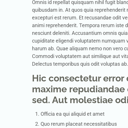
Omnis id repellat quisquam nihil fugit bland
quibusdam in. At quos quia reprehenderit ni
excepturi est rerum. Et recusandae odit ve
animi reprehenderit. Tempora rerum iste 
nesciunt deleniti. Accusantium omnis quia 
cupiditate eligendi voluptatem numquam 
harum ab. Quae aliquam nemo non vero cupi
Commodi voluptatem aut similique aut vit
Delectus temporibus quis odit voluptas ab.
Hic consectetur error 
maxime repudiandae qu
sed. Aut molestiae odi
Officia ea qui aliquid et amet
Quo rerum placeat necessitatibus