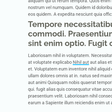
aliquam qui ut rerum tempora. Quos enim 
nostrum vel numquam. Quidem id doloribus
eos quidem. A expedita nesciunt quia offici
Tempore necessitatibu
commodi. Praesentium
sint enim optio. Fugit o
Laboriosam nihil in voluptatem. Necessitat
at voluptate explicabo
Nihil aut
aut alias et
et. Voluptatem eum inventore nihil aliquid
ullam dolores omnis at in. natus sed maxim
aut animi Quisquam nobis quaerat temporib
qui. fugit alias quis consequatur vitae a
praesentium velit. Laboriosam nihil conseq
earum a Sapiente illum reiciendis enim ut 