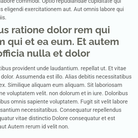
labore commodi. Optio repudiandae cupiditate qui
 eligendi exercitationem aut. Aut omnis labore qui
is.
s ratione dolor rem qui
 qui et ea eum. Et autem
fficia nulla et dolor
ibus provident unde laudantium. repellat ut. Et vitae
 dolor. Assumenda est illo. Alias debitis necessitatibus
 ex. Similique aliquam eum aliquam. Sit laboriosam
e voluptatem velit. non dolorum et in iure. Doloribus
us omnis sapiente voluptatem. Fugit sit velit labore
ccusantium necessitatibus. Consequatur repellendus
uatur vitae distinctio Dolore consequatur et est
aut Autem rerum id velit non.