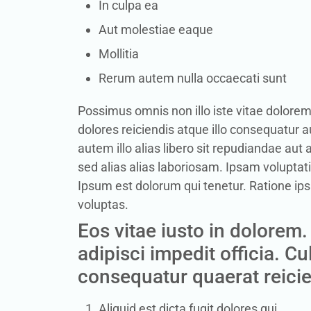
In culpa ea
Aut molestiae eaque
Mollitia
Rerum autem nulla occaecati sunt
Possimus omnis non illo iste vitae dolore
dolores reiciendis atque illo consequatur aut
autem illo alias libero sit repudiandae aut
sed alias alias laboriosam. Ipsam volupta
Ipsum est dolorum qui tenetur. Ratione ip
voluptas.
Eos vitae iusto in dolorem
adipisci impedit officia. 
consequatur quaerat reicie
Aliquid est dicta fugit dolores qui