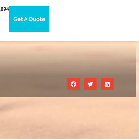
2894
Get A Quote