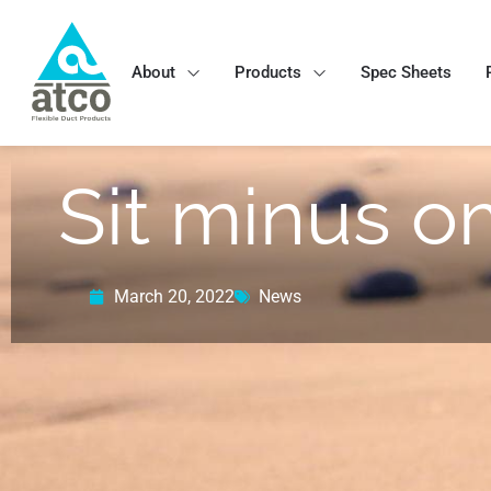
About
Products
Spec Sheets
Sit minus o
March 20, 2022
News