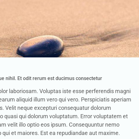
e nihil. Et odit rerum est ducimus consectetur
dolor laboriosam. Voluptas iste esse perferendis magni
earum aliquid illum vero qui vero. Perspiciatis aperiam
ias. Velit neque excepturi consequatur dolorum
o quasi qui dolorum voluptatum. Error voluptatem et
quam velit illo optio eos ipsum. Consequuntur nemo
o qui et maiores. Est ea repudiandae aut maxime.